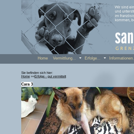
Home
Vermittlung...
Erfolge...
Informatione
Sie befinden sich hier:
Home
>>
Erfolge - gut vermittelt
Cara 3