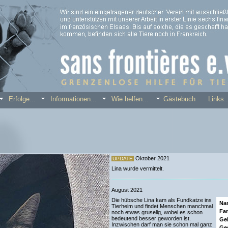
.
Erfolge...
Informationen...
Wie helfen...
Gästebuch
Link
Oktober 2021
UPDATE
Lina wurde vermittelt.
August 2021
Die hübsche Lina kam als Fundkatze ins
Na
Tierheim und findet Menschen manchmal
Far
noch etwas gruselig, wobei es schon
bedeutend besser geworden ist.
Ge
Inzwischen darf man sie schon mal ganz
Ges