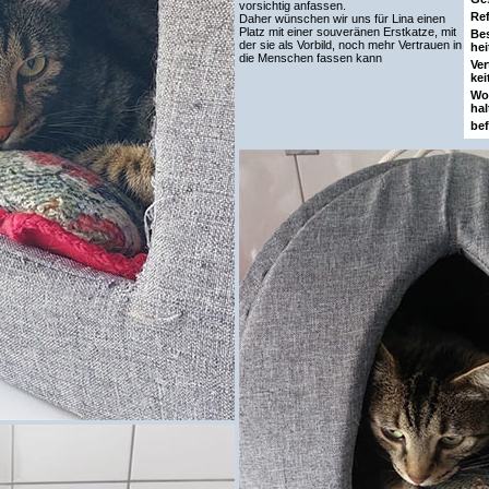
vorsichtig anfassen.
Ref
Daher wünschen wir uns für Lina einen
Platz mit einer souveränen Erstkatze, mit
Be
der sie als Vorbild, noch mehr Vertrauen in
hei
die Menschen fassen kann
Ver
kei
Wo
hal
bef