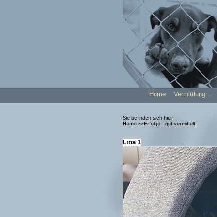
Home
Vermittlung..
Sie befinden sich hier:
Home
>>
Erfolge - gut vermittelt
Lina 1