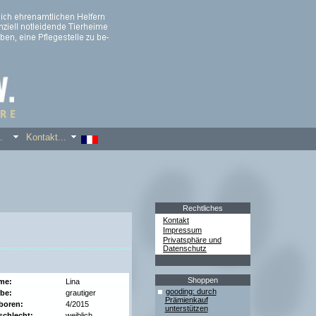
s...
Kontakt...
Rechtliches
Kontakt
Impressum
Privatsphäre und
Datenschutz
Shoppen
me:
Lina
gooding: durch
be:
grautiger
Prämienkauf
boren:
4/2015
unterstützen
chlecht:
weiblich