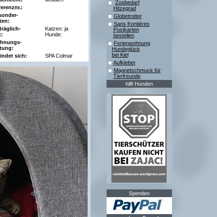
Zoobedarf
erenznr.:
Hitzegrad
sonder-
Globetrotter
ten:
Sans frontières
träglich-
Katzen: ja
Postkarten
t:
Hunde:
bestellen
hnungs-
Ferienwohnung
tung:
Hundeglück
bei Kiel
indet sich:
SPA Colmar
Aufkleber
Magnetschmuck für
Tierfreunde
hilft Hunden
Spenden