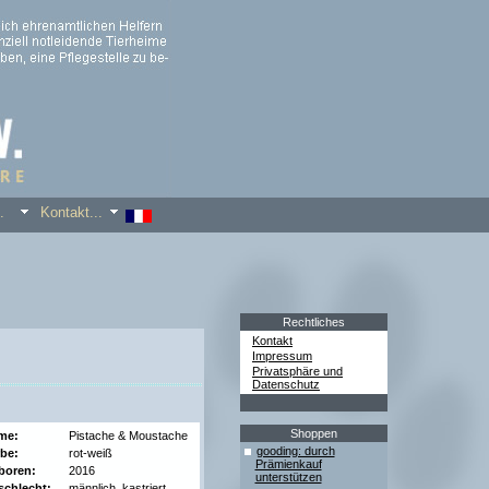
s...
Kontakt...
Rechtliches
Kontakt
Impressum
Privatsphäre und
Datenschutz
Shoppen
me:
Pistache & Moustache
gooding: durch
be:
rot-weiß
Prämienkauf
boren:
2016
unterstützen
chlecht:
männlich, kastriert