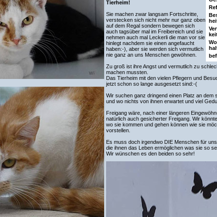
Tierheim!
Ref
Sie machen zwar langsam Fortschritte,
Be
verstecken sich nicht mehr nur ganz oben
hei
auf dem Regal sondern bewegen sich
Ver
auch tagsüber mal im Freibereich und sie
kei
nehmen auch mal Leckerli die man vor sie
Wo
hinlegt nachdem sie einen angefaucht
hal
haben:-), aber sie werden sich vermutlich
nie ganz an uns Menschen gewöhnen.
bef
Zu groß ist ihre Angst und vermutlich zu schlech
machen mussten.
Das Tierheim mit den vielen Pflegern und Besuch
jetzt schon so lange ausgesetzt sind:-(
Wir suchen ganz dringend einen Platz an dem 
und wo nichts von ihnen erwartet und viel Gedu
Freigang wäre, nach einer längeren Eingewöhnun
natürlich auch gesicherter Freigang. Wir könnt
wo sie kommen und gehen können wie sie möc
vorstellen.
Es muss doch irgendwo DIE Menschen für uns
die ihnen das Leben ermöglichen was sie so se
Wir wünschen es den beiden so sehr!