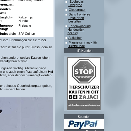
Zoobedarf
erenznr.:
Hitzegrad
sonder-
Globetrotter
ten:
Sans frontières
träglich-
Katzen: ja
Postkarten
t:
Hunde:
bestellen
hnungs-
Freigang
Ferienwohnung
tung:
Hundeglück
bei Kiel
indet sich:
SPA Colmar
Aufkleber
t ihre Erfahrungen die sie früher
Magnetschmuck für
Tierfreunde
ern ist für sie purer Stress, dem sie
hilft Hunden
schon andere, soziale Katzen leben
ld aufgebracht wird.
gszeit, wichtig. Alternativ ginge
en uns auch einen Platz auf einem Hof
hten, aber dennoch umsorgt werden,
er scheues Geschwisterpaar geben,
hr verdient haben.
Spenden