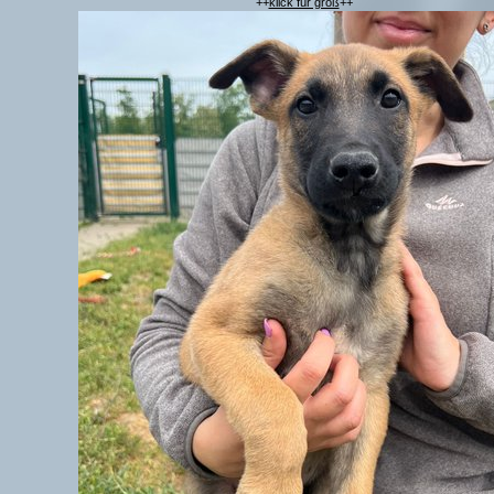
++
klick für groß
++