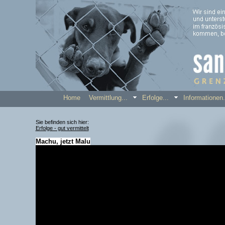
Home
Vermittlung...
Erfolge...
Informatione
Sie befinden sich hier:
Erfolge - gut vermittelt
Machu, jetzt Malu