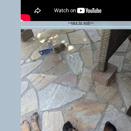
++
klick für groß
++