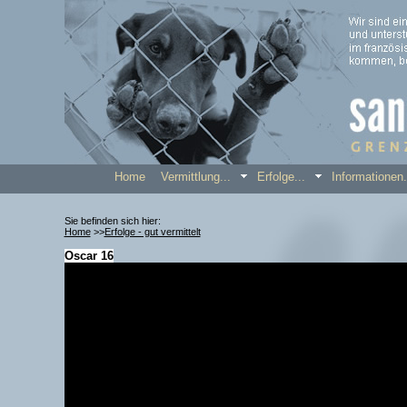
Home
Vermittlung...
Erfolge...
Informatione
Sie befinden sich hier:
Home
>>
Erfolge - gut vermittelt
Oscar 16