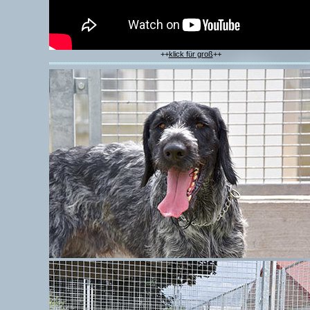
++
klick für groß
++