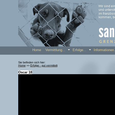
Home
Vermittlung...
Erfolge...
Informatione
Sie befinden sich hier:
Home
>>
Erfolge - gut vermittelt
Oscar 18