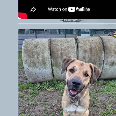
++
klick für groß
++