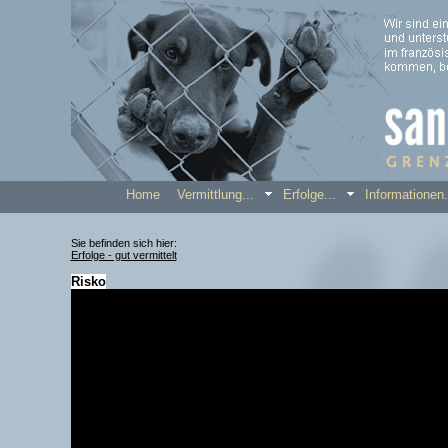
Home
Vermittlung...
Erfolge...
Informatione
Sie befinden sich hier:
Erfolge - gut vermittelt
Risko