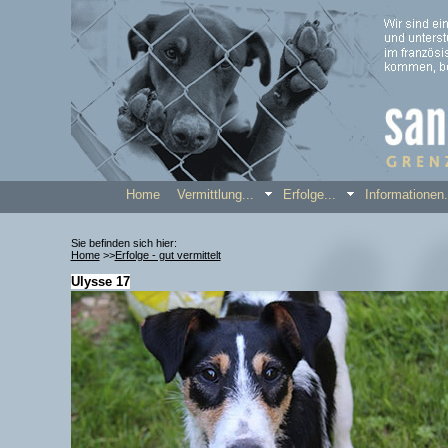
Home
Vermittlung...
Erfolge...
Informatione
Sie befinden sich hier:
Home
>>
Erfolge - gut vermittelt
Ulysse 17