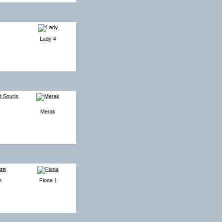
Lady 4
Merak
n
Fiona 1