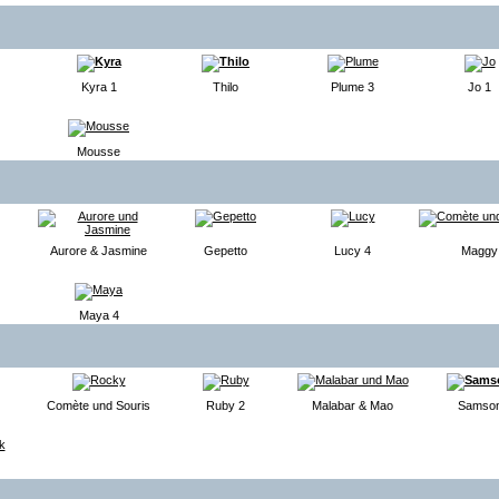
Kyra 1
Thilo
Plume 3
Jo 1
Mousse
Aurore & Jasmine
Gepetto
Lucy 4
Maggy
Maya 4
Comète und Souris
Ruby 2
Malabar & Mao
Samso