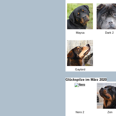
Maysa
Dark 2
Gaylord
Glückspilze im März 2020
Nero 2
Zen