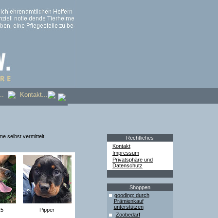
s...
Kontakt...
 selbst vermittelt.
Rechtliches
Kontakt
Impressum
Privatsphäre und
Datenschutz
Shoppen
gooding: durch
Prämienkauf
unterstützen
15
Pipper
Zoobedarf