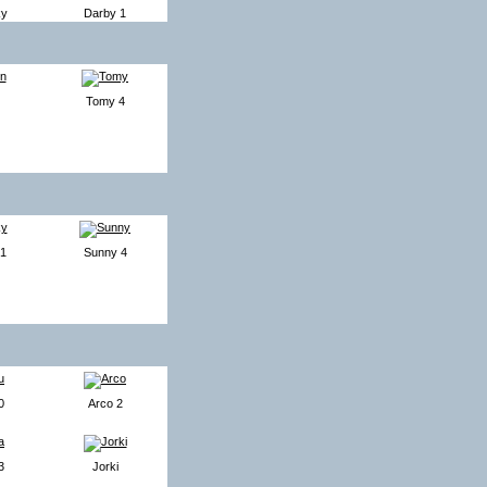
ky
Darby 1
Tomy 4
 1
Sunny 4
0
Arco 2
3
Jorki