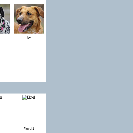
Iby
Floyd 1