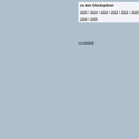
zu den Glückspilzen
2025
|
2024
|
2023
|
2022
|
2021
|
2020
2006
|
2005
<< zurück