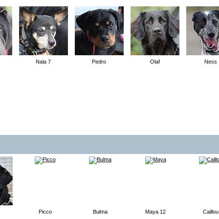
Nala 7
Pedro
Olaf
Ness
Picco
Bulma
Maya 12
Caillou