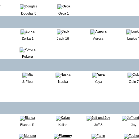
Douglas 5
Orca 1
Zorka 1
Jack 16
Aurora
Loulou 
Pokora
& Filou
Naska
Yaya
Oslo 7
Bianca 11
Kallac
Jeff &
Joy