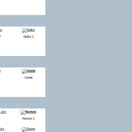
7
Spike 1
Uriele
Norton 1