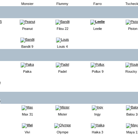
Monster
Flummy
Farro
Tschec
Peanut
Filou 22
Leelie
Piston
Bandit 9
Louis 4
Paika
Padel
Pollux 9
Roucky
0
Max 31
Mister
Ingy
Balou 1
Vivi
Olympe
Haika 3
Maya 1