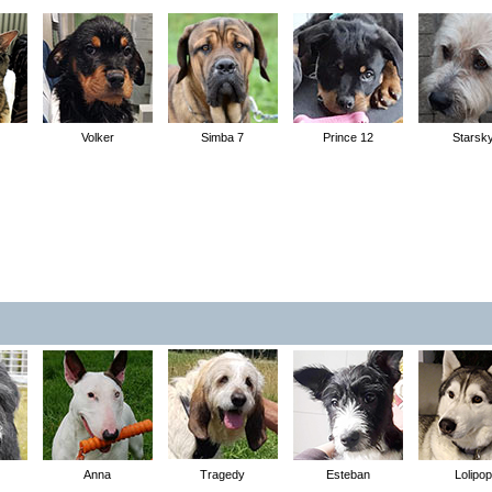
Volker
Simba 7
Prince 12
Starsk
Anna
Tragedy
Esteban
Lolipop