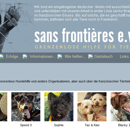
..
Erfolge...
Informationen...
Wie helfen...
Gästebuch
Link
enzenlose Hundehilfe und andere Organisationen, aber auch über die französischen Tierheime
1
Speed 3
Sophie
Taz & Kiwi
Blacky 