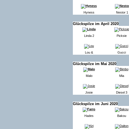
Hyness
Nestor 1
Glückspilze im April 2020
Linda 2
Picksie
Lou &
Gucci
Glückspilze im Mai 2020
Malo
Mia
Josie
Diesel 3
Glückspilze im Juni 2020
Hades
Bakou