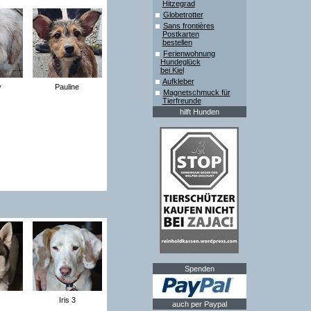
Hitzegrad
Globetrotter
Sans frontières
Postkarten
bestellen
Ferienwohnung
Hundeglück
bei Kiel
Aufkleber
y
Pauline
Magnetschmuck für
Tierfreunde
hilft Hunden
Spenden
Iris 3
auch per Paypal