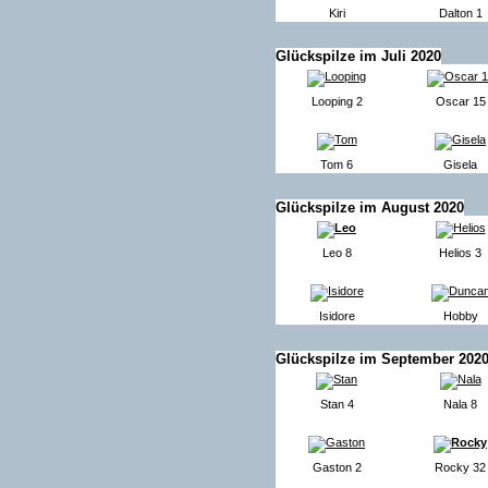
Kiri
Dalton 1
Glückspilze im Juli 2020
Looping 2
Oscar 15
Tom 6
Gisela
Glückspilze im August 2020
Leo 8
Helios 3
Isidore
Hobby
Glückspilze im September 202
Stan 4
Nala 8
Gaston 2
Rocky 32